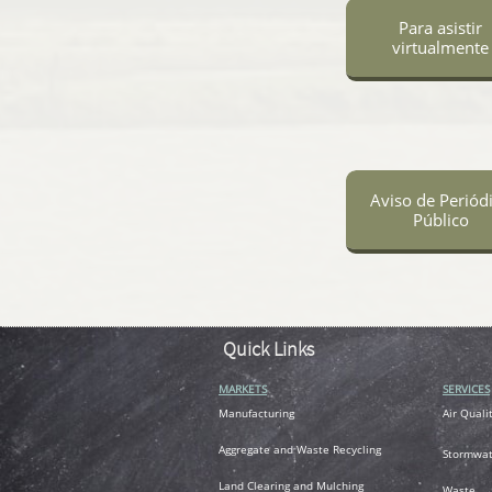
Para asistir
virtualmente
Aviso de Periód
Público
Quick Links
MARKETS
SERVICES
M
anufacturing
Air
Quali
A
ggregate and Waste Recycling
Stormwat
L
and Clearing and Mulching
Waste