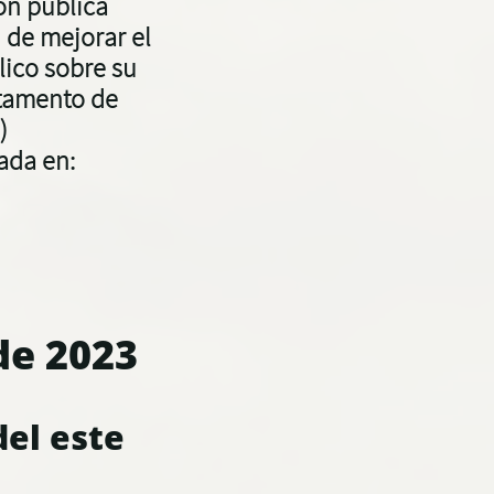
ión pública
n de mejorar el
lico sobre su
tamento de
")
ada en:
 de 2023
el este