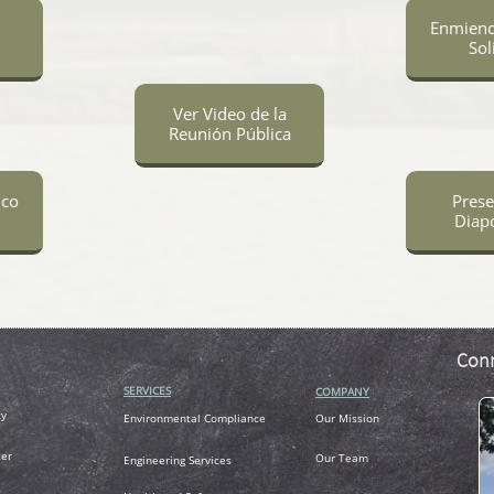
Enmiend
Sol
Ver Video de la
Reunión Pública
ico
Prese
Diapo
Conn
SERVICES
COMPANY
ty
Environmental Compliance
Our Mission
er
Our Team
Engineering Services