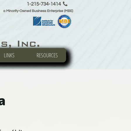

1-215-734-1414
a Minority-Owned Business Enterprise (MBE)
LINKS
LINKS
LINKS
RESOURCES
RESOURCES
RESOURCES
a