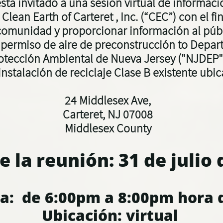
está invitado a una sesión virtual de informac
r
Clean Earth of Carteret , Inc. (“CEC”)
con el fi
 comunidad y proporcionar información al púb
 permiso de aire de preconstrucción to
Depar
otección Ambiental de Nueva Jersey
("NJDEP
instalación de reciclaje Clase B existente ubic
24 Middlesex Ave,
Carteret, NJ 07008
Middlesex County
e la reunión:
31 de julio
a: de 6:00pm a 8:00pm hora d
Ubicación: virtual