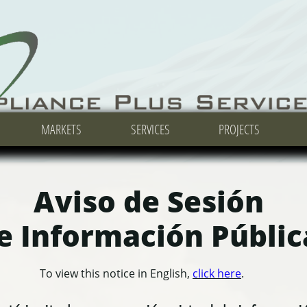
MARKETS
MARKETS
MARKETS
SERVICES
SERVICES
SERVICES
PROJECTS
PROJECTS
PROJECTS
Aviso de Sesión
e Información Públic
To view this notice in English,
click here
.