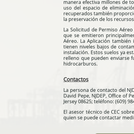
manera efectiva millones de t
uso del espacio de eliminaci
recuperados también proporcion
la preservación de los recursos
La Solicitud de Permiso Aéreo
que se emitieron principalme
Aéreo.
La Aplicación también 
tienen niveles bajos de conta
instalación.
Estos suelos ya es
relleno que pueden enviarse fu
hidrocarburos
.
Contactos
La persona de contacto del NJDE
David Pepe, NJDEP, Office of P
Jersey 08625; teléfono: (609) 98
El asesor técnico de CEC sobre 
quien se puede contactar media