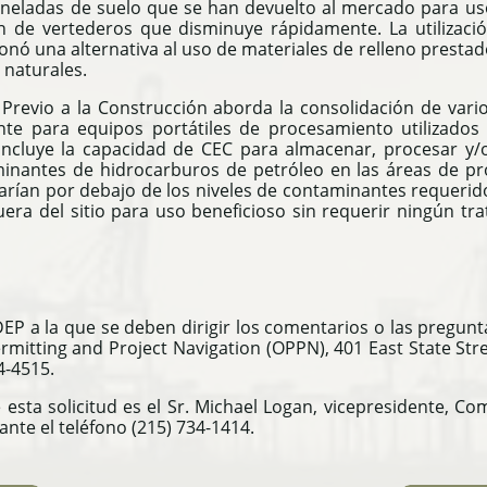
oneladas de suelo que se han devuelto al mercado para uso
ón de vertederos que disminuye rápidamente.
La utilizac
ó una alternativa al uso de materiales de relleno prestado
 naturales
.
 Previo a la Construcción aborda la consolidación de vari
nte para equipos portátiles de procesamiento utilizado
incluye la capacidad de CEC para almacenar, procesar y/o
minantes de hidrocarburos de petróleo en las áreas de pro
tarían por debajo de los niveles de contaminantes requerid
era del sitio para uso beneficioso sin requerir ningún tr
P a la que se deben dirigir los comentarios o las preguntas
ermitting and Project Navigation (OPPN), 401 East State Str
4-4515.
esta solicitud es el Sr. Michael Logan, vicepresidente, Com
nte el teléfono (215) 734-1414.