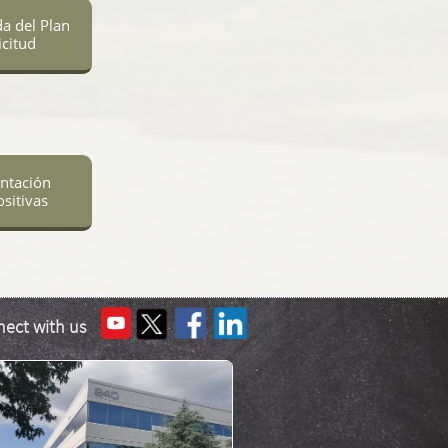
a del Plan
icitud
ntación
sitivas
ect with us